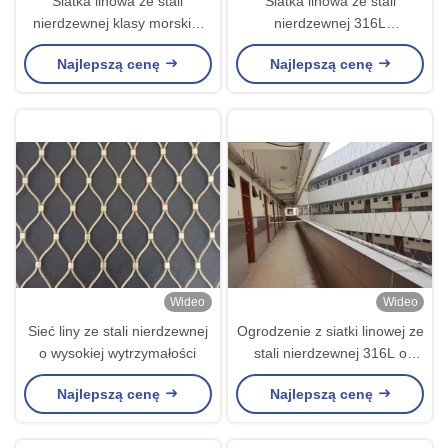
Siatka linowa ze stali
Siatka linowa ze stali
nierdzewnej klasy morskiej
nierdzewnej 316L
316, wodoodporna siatka
antykorozyjna 3,2 mm do
Najlepszą cenę
Najlepszą cenę
kablowa balustradowa z
ogrodzeń dla zwierząt w zoo
otworem 100 mm * 100 mm
do ochrony balkonu
Wideo
Wideo
Sieć liny ze stali nierdzewnej
Ogrodzenie z siatki linowej ze
o wysokiej wytrzymałości
stali nierdzewnej 316L o
oczkach 40mm*40mm do
Najlepszą cenę
Najlepszą cenę
łatwego montażu ogrodzenia
zewnętrznego