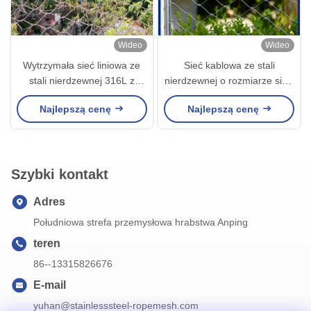
Wideo
Wideo
Wytrzymała sieć liniowa ze
Sieć kablowa ze stali
stali nierdzewnej 316L z
nierdzewnej o rozmiarze sieci
rozmiarem siatki 50 mm dla
30 mm * 30 mm i łatwej
Najlepszą cenę
Najlepszą cenę
elastycznych zastosowań
instalacji dla fasady
sieci bezpieczeństwa
architektonicznej i poręczy
Szybki kontakt
Adres
Południowa strefa przemysłowa hrabstwa Anping
teren
86--13315826676
E-mail
yuhan@stainlesssteel-ropemesh.com