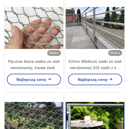
Wideo
Wideo
Ręcznie tkana siatka ze stali
62mm Wielkość siatki ze stali
nierdzewnej, trwała siatka
nierdzewnej 316 siatki z liny
zabezpieczająca o rozmiarze
drukowanej do siatki
Najlepszą cenę
Najlepszą cenę
oczek 55 mm do wybiegów
bezpieczeństwa balustrady
dla zwierząt w zoo