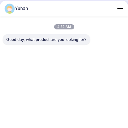
Yuhan
Nasz biuletyn
4:32 AM
Zapisz się do naszego newslettera, aby uzyskać zniżki i nie tylko.
Good day, what product are you looking for?
Skontaktuj Się Z Nami
Polityka prywatności
|
Sitemap
| Chiny dobre. Jakość Siatka