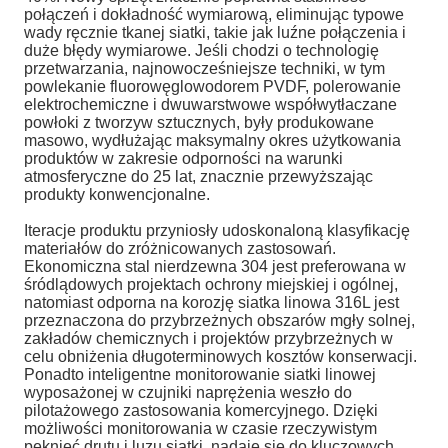
połączeń i dokładność wymiarową, eliminując typowe
wady ręcznie tkanej siatki, takie jak luźne połączenia i
duże błędy wymiarowe. Jeśli chodzi o technologię
przetwarzania, najnowocześniejsze techniki, w tym
powlekanie fluorowęglowodorem PVDF, polerowanie
elektrochemiczne i dwuwarstwowe współwytłaczane
powłoki z tworzyw sztucznych, były produkowane
masowo, wydłużając maksymalny okres użytkowania
produktów w zakresie odporności na warunki
atmosferyczne do 25 lat, znacznie przewyższając
produkty konwencjonalne.
Iteracje produktu przyniosły udoskonaloną klasyfikację
materiałów do zróżnicowanych zastosowań.
Ekonomiczna stal nierdzewna 304 jest preferowana w
śródlądowych projektach ochrony miejskiej i ogólnej,
natomiast odporna na korozję siatka linowa 316L jest
przeznaczona do przybrzeżnych obszarów mgły solnej,
zakładów chemicznych i projektów przybrzeżnych w
celu obniżenia długoterminowych kosztów konserwacji.
Ponadto inteligentne monitorowanie siatki linowej
wyposażonej w czujniki naprężenia weszło do
pilotażowego zastosowania komercyjnego. Dzięki
możliwości monitorowania w czasie rzeczywistym
pęknięć drutu i luzu siatki, nadaje się do kluczowych